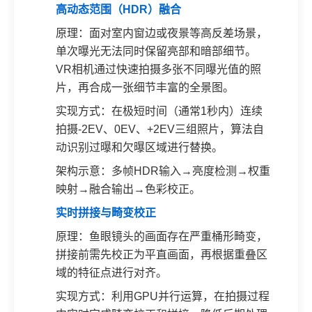
高动态范围（HDR）融合
原理：面对室内窗边或夜景等高反差场景，
单次曝光无法同时保留亮部和暗部细节。
VR相机通过快速拍摄多张不同曝光值的照
片，再合成一张细节丰富的全景图。
实现方式：在极短时间（通常1秒内）连续
拍摄-2EV、0EV、+2EV三组照片，算法自
动识别过曝和欠曝区域进行替换。
架构示意：多帧HDR输入→亮度检测→权重
映射→融合输出→色彩校正。
实时拼接与畸变校正
原理：鱼眼镜头的画面存在严重桶形畸变，
拼接前需先校正为平直画面，再根据重叠区
域的特征点进行对齐。
实现方式：利用GPU并行运算，在拍摄过程