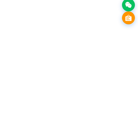
首页
产品介绍
行业解决方案
服务方案
媒体中心
关于我们
友情链接
3D配置器
企业展厅
服务流程
公司介绍
VR网站
产品交互
数字文博
报价方案
联系我们
3D相机
三维实景
民宿酒店
案例体验
VR看房
产品中心
更多行业
功能定制
0769-88993721
13922304039 / 肖先生
联系我们