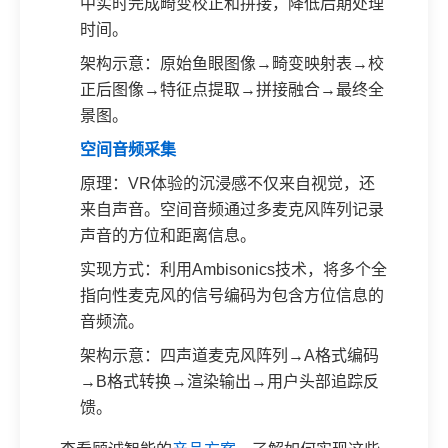
中实时完成畸变校正和拼接，降低后期处理
时间。
架构示意：原始鱼眼图像→畸变映射表→校
正后图像→特征点提取→拼接融合→最终全
景图。
空间音频采集
原理：VR体验的沉浸感不仅来自视觉，还
来自声音。空间音频通过多麦克风阵列记录
声音的方位和距离信息。
实现方式：利用Ambisonics技术，将多个全
指向性麦克风的信号编码为包含方位信息的
音频流。
架构示意：四声道麦克风阵列→A格式编码
→B格式转换→渲染输出→用户头部追踪反
馈。